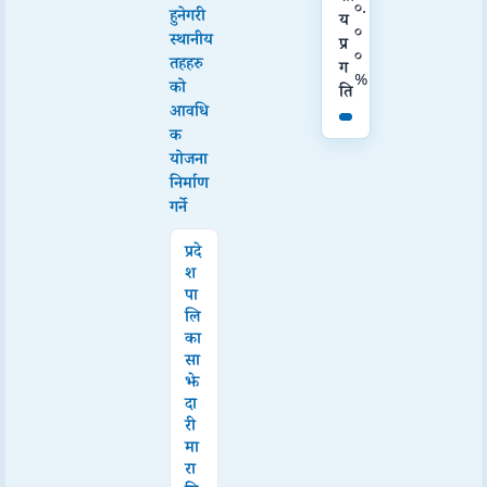
०.
हुनेगरी
य
०
स्थानीय
प्र
०
तहहरु
ग
%
को
ति
आवधि
क
योजना
निर्माण
गर्ने
प्रदे
श
पा
लि
का
सा
झे
दा
री
मा
रा