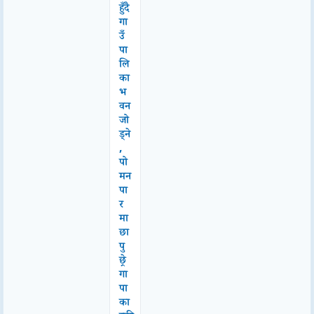
हुँदै
गा
उँ
पा
लि
का
भ
वन
जो
ड्ने
,
पो
मन
पा
र
मा
छा
पु
छ्रे
गा
पा
का