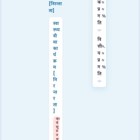
क
०
[निरन्तर
प्र
०
ता]
ग
%
ति
स्वा
स्थ्य
वी
वि
मा
त्ती
०.
का
य
०
र्य
प्र
०
क्र
ग
%
म
[
ति
नि
र
न्त
र
ता
]
का
र्य
सु
रु
न
भ