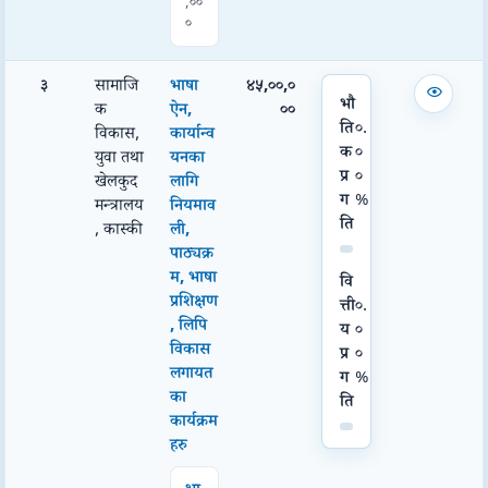
,००
०
३
सामाजि
भाषा
४५,००,०
भौ
क
ऐन,
००
ति
०.
विकास,
कार्यान्व
क
०
युवा तथा
यनका
प्र
०
खेलकुद
लागि
ग
%
मन्त्रालय
नियमाव
ति
, कास्की
ली,
पाठ्यक्र
म, भाषा
वि
प्रशिक्षण
त्ती
०.
, लिपि
य
०
विकास
प्र
०
लगायत
ग
%
का
ति
कार्यक्रम
हरु