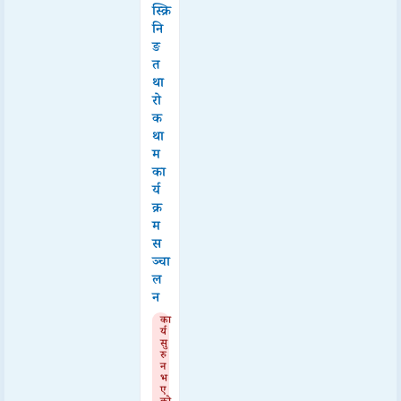
स्क्रि
नि
ङ
त
था
रो
क
था
म
का
र्य
क्र
म
स
ञ्चा
ल
न
का
र्य
सु
रु
न
भ
ए