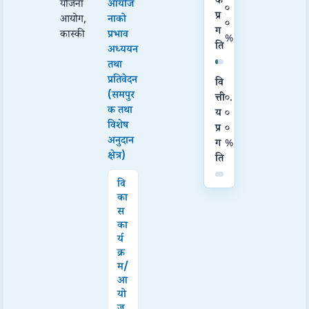
क
योजना
आयोज
०
प्र
आयोग,
नाको
०
ग
कास्की
प्रभाव
%
ति
अध्ययन
तथा
प्रतिवेदन
वि
(समपुर
त्ती
०.
क तथा
य
०
विशेष
प्र
०
अनुदान
ग
%
क्षेत्र)
ति
वि
का
स
का
र्य
क्र
म/
आ
यो
ज