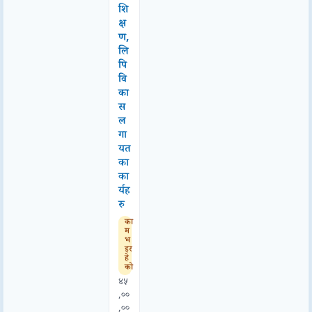
शि
क्ष
ण,
लि
पि
वि
का
स
ल
गा
यत
का
का
र्यह
रु
का
म
भ
इर
हे
को
४५
,००
,००