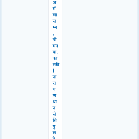
अ
र्म
ला
स
म्म
,
पो
मन
पा,
का
स्की
(
ना
रा
य
ण
था
न
से
ति
पु
ल