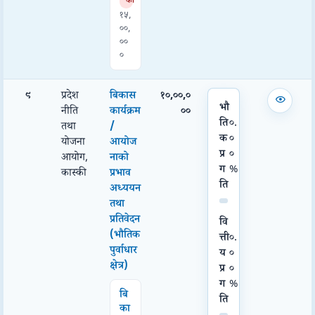
को
१५,
००,
००
०
९
प्रदेश
बिकास
१०,००,०
भौ
नीति
कार्यक्रम
००
ति
०.
तथा
/
क
०
योजना
आयोज
प्र
०
आयोग,
नाको
ग
%
कास्की
प्रभाव
ति
अध्ययन
तथा
प्रतिवेदन
वि
(भौतिक
त्ती
०.
पुर्वाधार
य
०
क्षेत्र)
प्र
०
ग
%
बि
ति
का