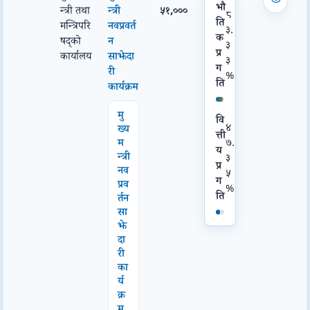
भौ
न्त्री तथा
न्त्री
५१,०००
८
ति
मन्त्रिपरि
नवप्रवर्त
३.
क
षद्को
न
३
प्र
कार्यालय
साझेदा
३
ग
री
%
ति
कार्यक्रम
मु
वि
४
ख्य
त्ती
७.
म
य
न्त्री
३
प्र
नव
५
ग
प्रव
%
ति
र्तन
सा
झे
दा
री
का
र्य
क्र
म