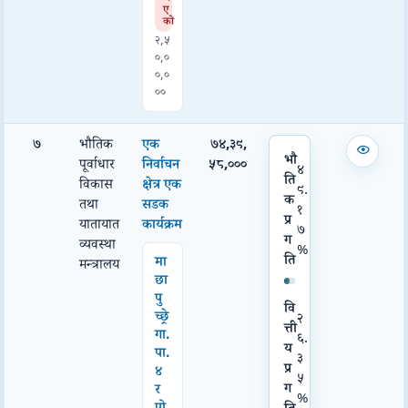
ए
को
२,५
०,०
०,०
००
७
भौतिक
एक
७४,३९,
भौ
पूर्वाधार
निर्वाचन
५८,०००
४
ति
विकास
क्षेत्र एक
९.
क
तथा
सडक
१
प्र
यातायात
कार्यक्रम
७
ग
व्यवस्था
%
ति
मा
मन्त्रालय
छा
पु
वि
च्छ्रे
२
त्ती
गा.
६.
य
पा.
३
प्र
४
५
ग
र
%