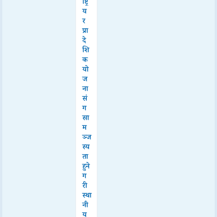
ष्ट्रि
य
र
प्रा
दे
शि
क
यो
ज
ना
सं
ग
सा
म
ञ्ज
स्य
ता
हुने
ग
री
स्था
नी
य