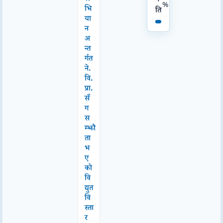
%
भि
ति
या
न
अ
न्त
र्गत
ने.
वि.
प्रा.
सँ
ग
स
म्झौ
ता
भ
ए
को
वि
द्युत
वि
स्ता
र