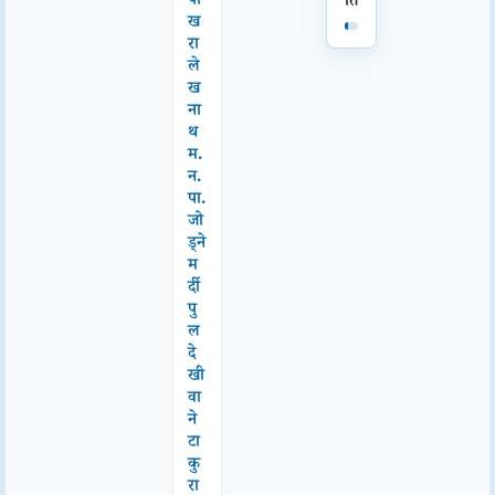
पो
ति
ख
रा
ले
ख
ना
थ
म.
न.
पा.
जो
ड्ने
म
र्दी
पु
ल
दे
खी
वा
ने
टा
कु
रा