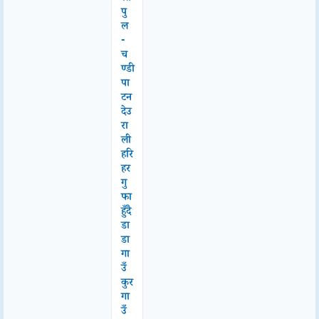
पु
ल
-
च
ण्डी
पा
टन
देउ
रा
ली
हरि
हर
गु
फा
हुँदै
डा
डा
गा
उँ
कुर
गा
उँ