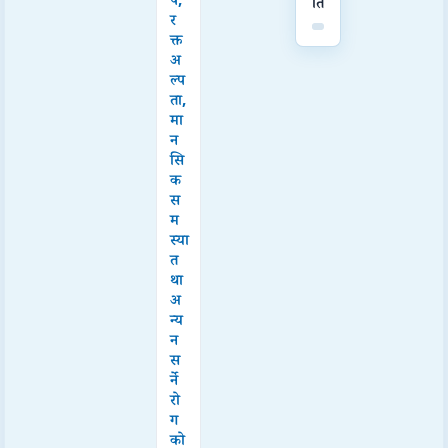
प,
ति
र
क्त
अ
ल्प
ता,
मा
न
सि
क
स
म
स्या
त
था
अ
न्य
न
स
र्ने
रो
ग
को