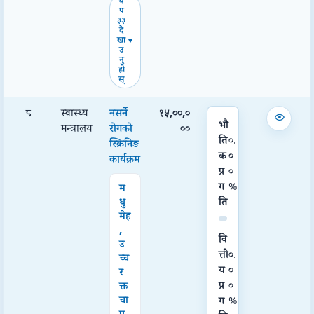
थ
प
३३
दे
खा
उ
नु
हो
स्
८
स्वास्थ्य
नसर्ने
१५,००,०
भौ
मन्त्रालय
रोगको
००
ति
०.
स्क्रिनिङ
क
०
कार्यक्रम
प्र
०
ग
%
म
ति
धु
मेह
,
वि
उ
त्ती
०.
च्च
य
०
र
प्र
०
क्त
चा
ग
%