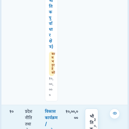
भौ
ति
क
पु
र्वा
धा
र
क्षे
त्र)
का
म
भ
इर
हे
को
१०,
००,
००
०
१०
प्रदेश
विकास
१०,००,०
भौ
नीति
कार्यक्रम
००
३
ति
तथा
/
०.