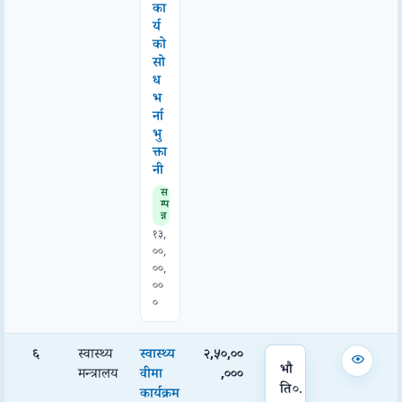
का
र्य
को
सो
ध
भ
र्ना
भु
क्ता
नी
स
म्प
न्न
१३,
००,
००,
००
०
६
स्वास्थ्य
स्वास्थ्य
२,५०,००
भौ
मन्त्रालय
वीमा
,०००
ति
०.
कार्यक्रम