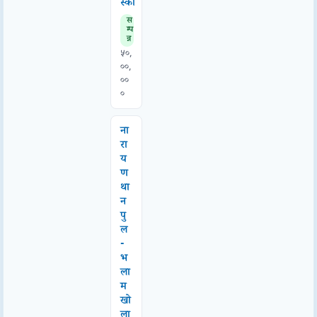
स्की
स
म्प
न्न
५०,
००,
००
०
ना
रा
य
ण
था
न
पु
ल
-
भ
ला
म
खो
ला