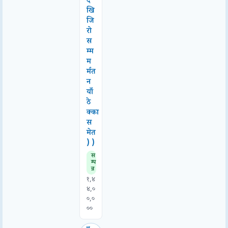
दे
खि
जि
रो
स
म्म
म
र्मत
न
याँ
ठे
क्का
स
मेत
) )
स
म्प
न्न
१,४
४,०
०,०
००