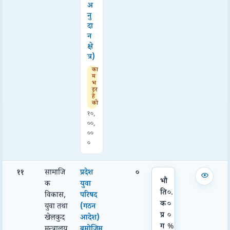
अ
नु
दा
न
क्षे
त्र)
का
म
भ
इर
हे
को
१०,
००,
००
०
११
सामाजि
प्रदेश
०
भौ
क
युवा
ति
०.
विकास,
परिषद
क
०
युवा तथा
(गठन
प्र
०
खेलकुद
आदेश)
ग
%
मन्त्रालय
बमोजिम