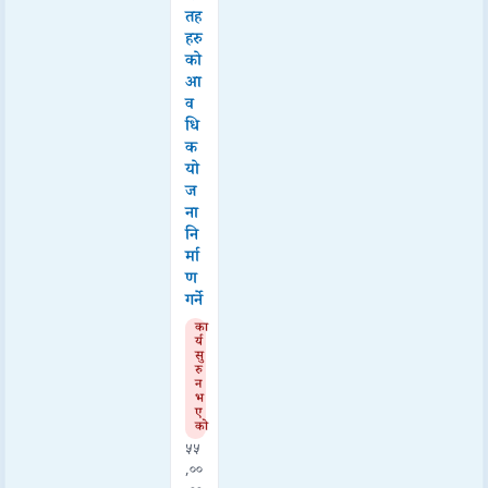
तह
हरु
को
आ
व
धि
क
यो
ज
ना
नि
र्मा
ण
गर्ने
का
र्य
सु
रु
न
भ
ए
को
५५
,००