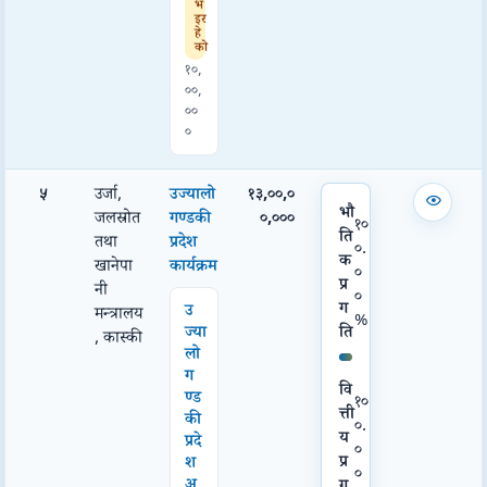
भ
इर
हे
को
१०,
००,
००
०
५
उर्जा,
उज्यालो
१३,००,०
भौ
जलस्रोत
गण्डकी
०,०००
१०
ति
तथा
प्रदेश
०.
क
खानेपा
कार्यक्रम
०
प्र
नी
०
ग
उ
मन्त्रालय
%
ति
ज्या
, कास्की
लो
ग
वि
ण्ड
१०
त्ती
की
०.
य
प्रदे
०
प्र
श
०
अ
ग