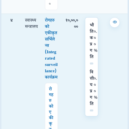
०
४
स्वास्थ्य
रोगहरु
१०,००,०
भौ
मन्त्रालय
को
००
ति
०.
एकीकृत
क
०
सर्भिले
प्र
०
न्स
ग
%
(Integ
ति
rated
surveil
lance)
वि
कार्यक्रम
त्ती
०.
य
०
रो
प्र
०
गह
ग
%
रु
ति
को
ए
की
कृ