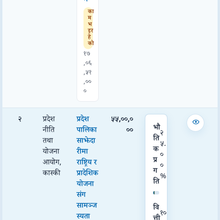
का
म
भ
इर
हे
को
१७
,०६
,५१
,००
०
२
प्रदेश
प्रदेश
५५,००,०
भौ
नीति
पालिका
००
२
ति
तथा
साझेदा
५.
क
योजना
रीमा
०
प्र
आयोग,
राष्ट्रिय र
०
ग
कास्की
प्रादेशिक
%
ति
योजना
संग
सामञ्ज
वि
१०
स्यता
त्ती