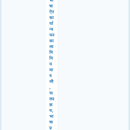
भा
षा
ऐन
का
र्या
न्व
यन
का
ला
गि
नि
य
मा
व
ली
,
पा
ठ्य
क्र
म,
भा
षा
प्र