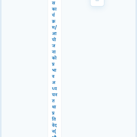
स
का
र्य
क्र
म/
आ
यो
ज
ना
को
प्र
भा
व
अ
ध्य
यन
त
था
प्र
ति
वेद
न(