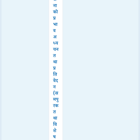
ना
को
प्र
भा
व
अ
ध्य
यन
त
था
प्र
ति
वेद
न
(स
मपु
रक
त
था
वि
शे
ष